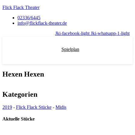
Flick Flack Theater
02336/6445
info@flickflack-theater.de
Jki-facebook-light
Jki-whatsapp-1-light
Spielplan
Hexen Hexen
Kategorien
2019
-
Flick Flack Stücke
-
Midis
Aktuelle Stücke